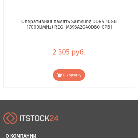
Оперативная память Samsung DDR4 16GB
17000񢋕MHz) REG [M393A2G40DB0-CPB]
2 305 руб.
В корзину
О КОМПАНИИ