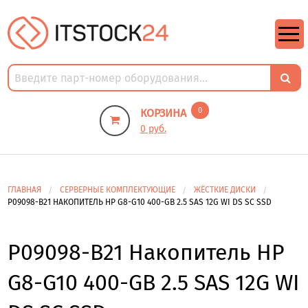
https://m9.by/elektronika/kompuytery/komplektuysie-dly-pk/
https://m9.by/elektronika/kompuytery/komplektuysie-dly-pk/
комплектующие для пк цены
Комплектующие для компьютера
0
КОРЗИНА
0 руб.
ГЛАВНАЯ
СЕРВЕРНЫЕ КОМПЛЕКТУЮЩИЕ
ЖЁСТКИЕ ДИСКИ
P09098-B21 НАКОПИТЕЛЬ HP G8-G10 400-GB 2.5 SAS 12G WI DS SC SSD
P09098-B21 Накопитель HP
G8-G10 400-GB 2.5 SAS 12G WI