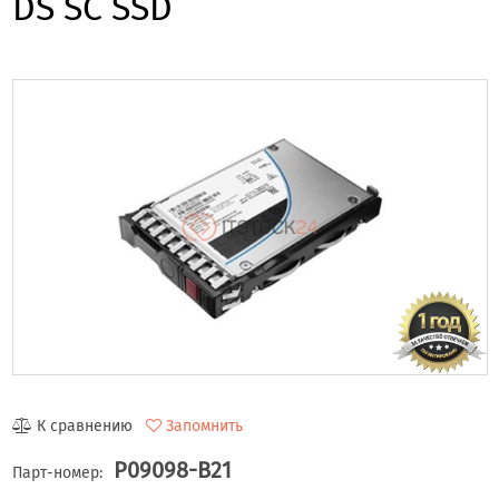
DS SC SSD
К сравнению
Запомнить
P09098-B21
Парт-номер: