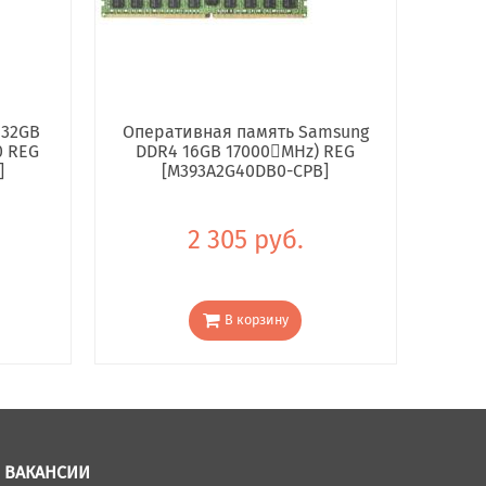
 32GB
Оперативная память Samsung
0 REG
DDR4 16GB 17000񢋕MHz) REG
]
[M393A2G40DB0-CPB]
2 305 руб.
В корзину
ВАКАНСИИ