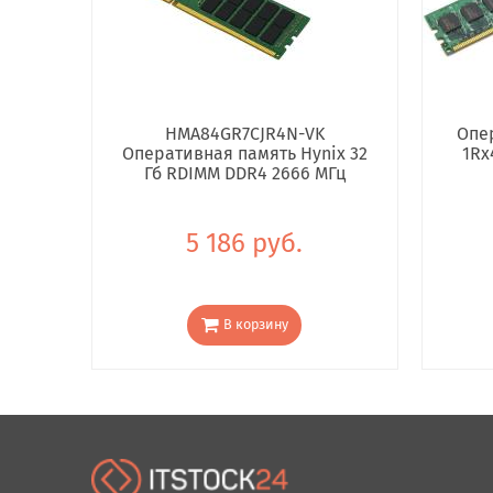
HMA84GR7CJR4N-VK
Опе
Оперативная память Hynix 32
1Rx
Гб RDIMM DDR4 2666 МГц
5 186 руб.
В корзину