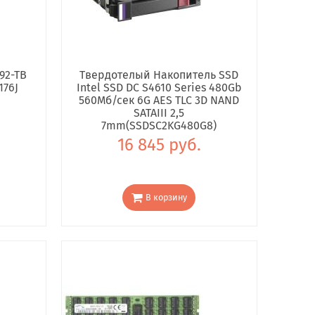
92-TB
Твердотелый Накопитель SSD
176J
Intel SSD DC S4610 Series 480Gb
560Мб/сек 6G AES TLC 3D NAND
SATAIII 2,5
7mm(SSDSC2KG480G8)
16 845 руб.
В корзину