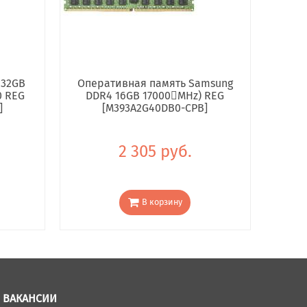
 32GB
Оперативная память Samsung
0 REG
DDR4 16GB 17000񢋕MHz) REG
]
[M393A2G40DB0-CPB]
2 305 руб.
В корзину
ВАКАНСИИ