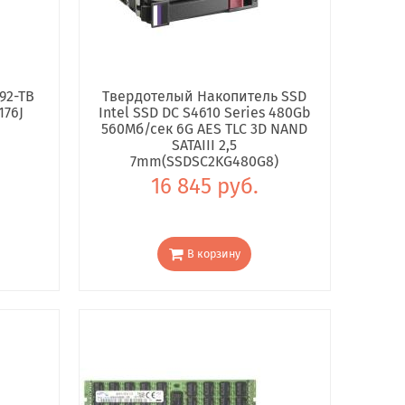
92-TB
Твердотелый Накопитель SSD
176J
Intel SSD DC S4610 Series 480Gb
560Мб/сек 6G AES TLC 3D NAND
SATAIII 2,5
7mm(SSDSC2KG480G8)
16 845 руб.
В корзину