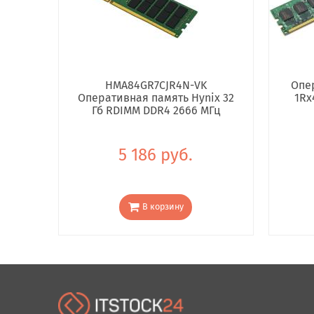
HMA84GR7CJR4N-VK
Опе
Оперативная память Hynix 32
1Rx
Гб RDIMM DDR4 2666 МГц
5 186 руб.
В корзину