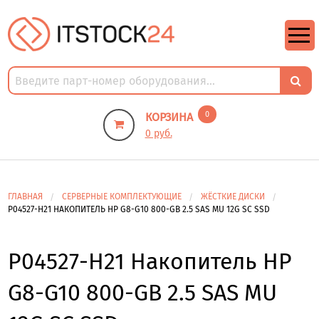
https://m9.by/elektronika/kompuytery/komplektuysie-dly-pk/
https://m9.by/elektronika/kompuytery/komplektuysie-dly-pk/
комплектующие для пк цены
Комплектующие для компьютера
0
КОРЗИНА
0 руб.
ГЛАВНАЯ
СЕРВЕРНЫЕ КОМПЛЕКТУЮЩИЕ
ЖЁСТКИЕ ДИСКИ
P04527-H21 НАКОПИТЕЛЬ HP G8-G10 800-GB 2.5 SAS MU 12G SC SSD
P04527-H21 Накопитель HP
G8-G10 800-GB 2.5 SAS MU