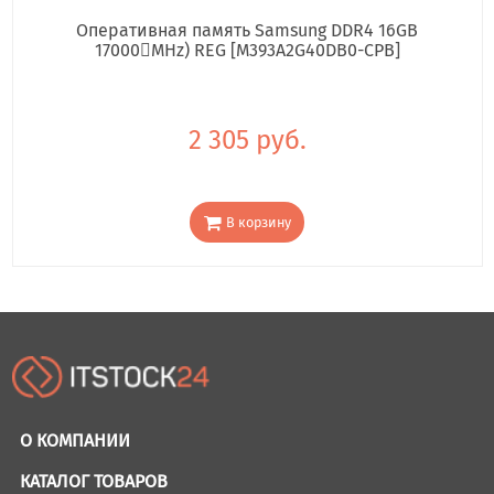
Оперативная память Samsung DDR4 16GB
17000񢋕MHz) REG [M393A2G40DB0-CPB]
2 305 руб.
В корзину
О КОМПАНИИ
КАТАЛОГ ТОВАРОВ