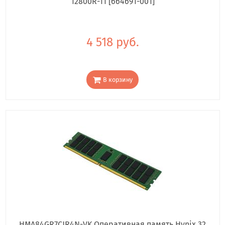
12800R-11 [664691-001]
4 518 руб.
В корзину
HMA84GR7CJR4N-VK Оперативная память Hynix 32