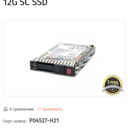
12G SC SSD
К сравнению
Запомнить
P04527-H21
Парт-номер: