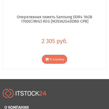
Оперативная память Samsung DDR4 16GB
17000񢋕MHz) REG [M393A2G40DB0-CPB]
2 305 руб.
В корзину
О КОМПАНИИ