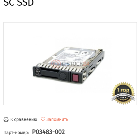
SC SSD
К сравнению
Запомнить
P03483-002
Парт-номер: