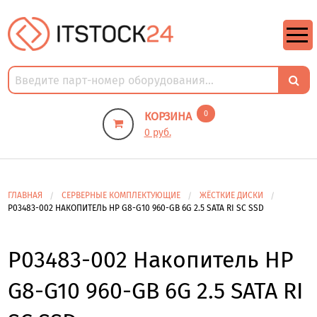
https://m9.by/elektronika/kompuytery/komplektuysie-dly-pk/
https://m9.by/elektronika/kompuytery/komplektuysie-dly-pk/
комплектующие для пк цены
Комплектующие для компьютера
0
КОРЗИНА
0 руб.
ГЛАВНАЯ
СЕРВЕРНЫЕ КОМПЛЕКТУЮЩИЕ
ЖЁСТКИЕ ДИСКИ
P03483-002 НАКОПИТЕЛЬ HP G8-G10 960-GB 6G 2.5 SATA RI SC SSD
P03483-002 Накопитель HP
G8-G10 960-GB 6G 2.5 SATA RI