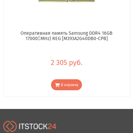
Оперативная память Samsung DDR4 16GB
17000񢋕MHz) REG [M393A2G40DB0-CPB]
2 305 руб.
В корзину