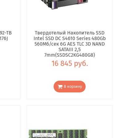
92-TB
Твердотелый Накопитель SSD
176J
Intel SSD DC S4610 Series 480Gb
560Мб/сек 6G AES TLC 3D NAND
SATAIII 2,5
7mm(SSDSC2KG480G8)
16 845 руб.
В корзину