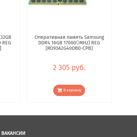
 32GB
Оперативная память Samsung
0 REG
DDR4 16GB 17000񢋕MHz) REG
]
[M393A2G40DB0-CPB]
2 305 руб.
В корзину
ВАКАНСИИ