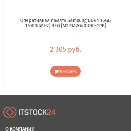
Оперативная память Samsung DDR4 16GB
17000񢋕MHz) REG [M393A2G40DB0-CPB]
2 305 руб.
В корзину
О КОМПАНИИ