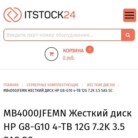
https://m9.by/elektronika/kompuytery/komplektuysie-dly-pk/
https://m9.by/elektronika/kompuytery/komplektuysie-dly-pk/
комплектующие для пк цены
Комплектующие для компьютера
0
КОРЗИНА
0 руб.
ГЛАВНАЯ
СЕРВЕРНЫЕ КОМПЛЕКТУЮЩИЕ
ЖЁСТКИЕ ДИСКИ
MB4000JFEMN ЖЕСТКИЙ ДИСК HP G8-G10 4-TB 12G 7.2K 3.5 SAS SC
MB4000JFEMN Жесткий диск
HP G8-G10 4-TB 12G 7.2K 3.5