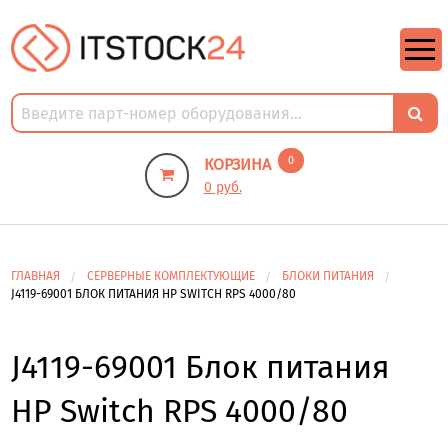
https://m9.by/elektronika/kompuytery/komplektuysie-dly-pk/
https://m9.by/elektronika/kompuytery/komplektuysie-dly-pk/
комплектующие для пк цены
Комплектующие для компьютера
0
КОРЗИНА
0 руб.
ГЛАВНАЯ
СЕРВЕРНЫЕ КОМПЛЕКТУЮЩИЕ
БЛОКИ ПИТАНИЯ
J4119-69001 БЛОК ПИТАНИЯ HP SWITCH RPS 4000/80
J4119-69001 Блок питания
HP Switch RPS 4000/80