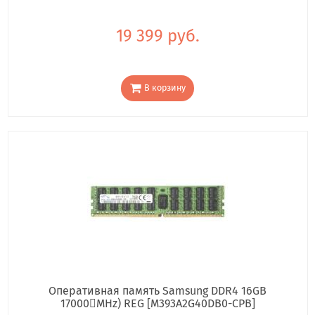
19 399 руб.
В корзину
Оперативная память Samsung DDR4 16GB
17000񢋕MHz) REG [M393A2G40DB0-CPB]