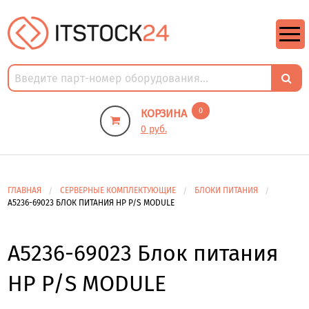
https://m9.by/elektronika/kompuytery/komplektuysie-dly-pk/
https://m9.by/elektronika/kompuytery/komplektuysie-dly-pk/
комплектующие для пк цены
Комплектующие для компьютера
0
КОРЗИНА
0 руб.
ГЛАВНАЯ
СЕРВЕРНЫЕ КОМПЛЕКТУЮЩИЕ
БЛОКИ ПИТАНИЯ
A5236-69023 БЛОК ПИТАНИЯ HP P/S MODULE
A5236-69023 Блок питания
HP P/S MODULE