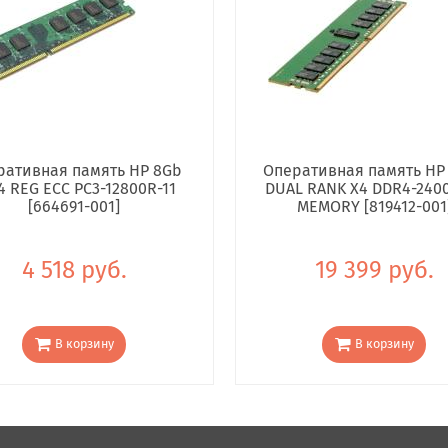
ративная память HP 8Gb
Оперативная память HP
4 REG ECC PC3-12800R-11
DUAL RANK X4 DDR4-240
[664691-001]
MEMORY [819412-001
4 518 руб.
19 399 руб.
В корзину
В корзину