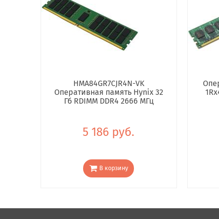
HMA84GR7CJR4N-VK
Опе
Оперативная память Hynix 32
1Rx
Гб RDIMM DDR4 2666 МГц
5 186 руб.
В корзину