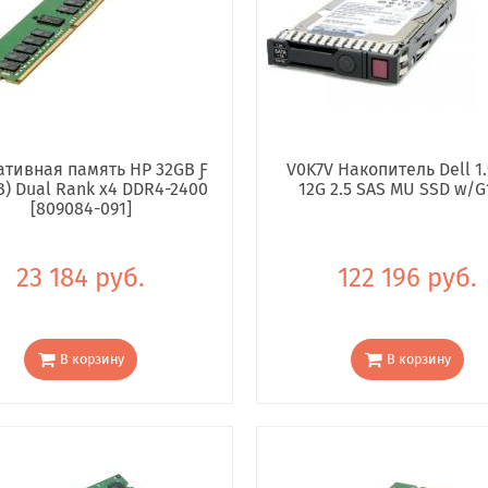
тивная память HP 32GB Ƒ
V0K7V Накопитель Dell 1.
B) Dual Rank x4 DDR4-2400
12G 2.5 SAS MU SSD w/G
[809084-091]
23 184 руб.
122 196 руб.
В корзину
В корзину