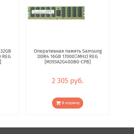
 32GB
Оперативная память Samsung
0 REG
DDR4 16GB 17000񢋕MHz) REG
]
[M393A2G40DB0-CPB]
2 305 руб.
В корзину