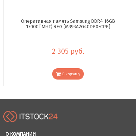
Оперативная память Samsung DDR4 16GB
17000񢋕MHz) REG [M393A2G40DB0-CPB]
2 305 руб.
В корзину
О КОМПАНИИ