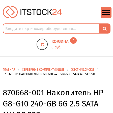
https://m9.by/elektronika/kompuytery/komplektuysie-dly-pk/
https://m9.by/elektronika/kompuytery/komplektuysie-dly-pk/
комплектующие для пк цены
Комплектующие для компьютера
0
КОРЗИНА
0 руб.
ГЛАВНАЯ
СЕРВЕРНЫЕ КОМПЛЕКТУЮЩИЕ
ЖЁСТКИЕ ДИСКИ
870668-001 НАКОПИТЕЛЬ HP G8-G10 240-GB 6G 2.5 SATA MU SC SSD
870668-001 Накопитель HP
G8-G10 240-GB 6G 2.5 SATA