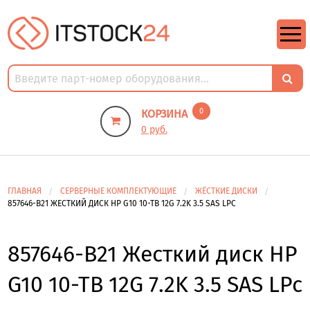
https://m9.by/elektronika/kompuytery/komplektuysie-dly-pk/
https://m9.by/elektronika/kompuytery/komplektuysie-dly-pk/
комплектующие для пк цены
Комплектующие для компьютера
0
КОРЗИНА
0 руб.
ГЛАВНАЯ
СЕРВЕРНЫЕ КОМПЛЕКТУЮЩИЕ
ЖЁСТКИЕ ДИСКИ
857646-B21 ЖЕСТКИЙ ДИСК HP G10 10-TB 12G 7.2K 3.5 SAS LPC
857646-B21 Жесткий диск HP
G10 10-TB 12G 7.2K 3.5 SAS LPc