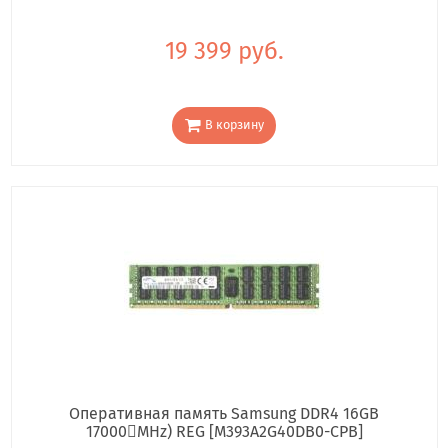
19 399 руб.
В корзину
Оперативная память Samsung DDR4 16GB
17000񢋕MHz) REG [M393A2G40DB0-CPB]