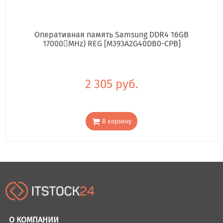
Оперативная память Samsung DDR4 16GB
17000񢋕MHz) REG [M393A2G40DB0-CPB]
2 305 руб.
В корзину
О КОМПАНИИ