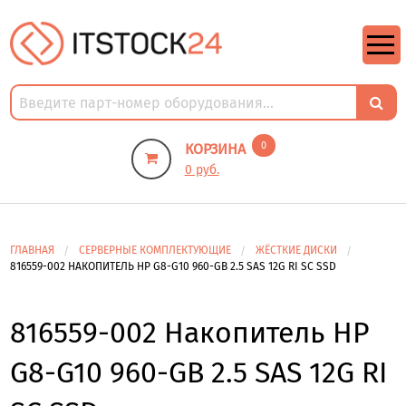
https://m9.by/elektronika/kompuytery/komplektuysie-dly-pk/
https://m9.by/elektronika/kompuytery/komplektuysie-dly-pk/
комплектующие для пк цены
Комплектующие для компьютера
0
КОРЗИНА
0 руб.
ГЛАВНАЯ
СЕРВЕРНЫЕ КОМПЛЕКТУЮЩИЕ
ЖЁСТКИЕ ДИСКИ
816559-002 НАКОПИТЕЛЬ HP G8-G10 960-GB 2.5 SAS 12G RI SC SSD
816559-002 Накопитель HP
G8-G10 960-GB 2.5 SAS 12G RI