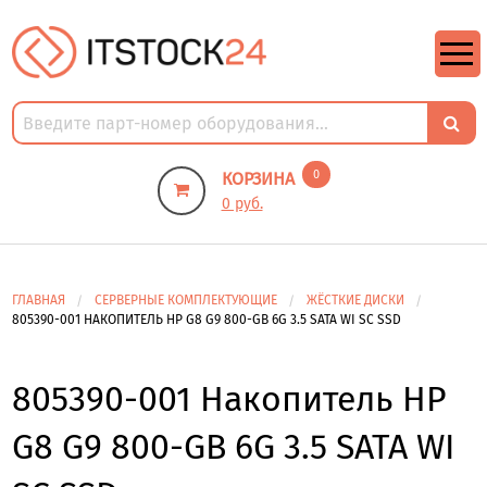
https://m9.by/elektronika/kompuytery/komplektuysie-dly-pk/
https://m9.by/elektronika/kompuytery/komplektuysie-dly-pk/
комплектующие для пк цены
Комплектующие для компьютера
0
КОРЗИНА
0 руб.
ГЛАВНАЯ
СЕРВЕРНЫЕ КОМПЛЕКТУЮЩИЕ
ЖЁСТКИЕ ДИСКИ
805390-001 НАКОПИТЕЛЬ HP G8 G9 800-GB 6G 3.5 SATA WI SC SSD
805390-001 Накопитель HP
G8 G9 800-GB 6G 3.5 SATA WI