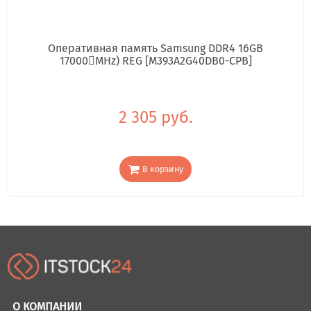
Оперативная память Samsung DDR4 16GB
17000񢋕MHz) REG [M393A2G40DB0-CPB]
2 305 руб.
В корзину
О КОМПАНИИ