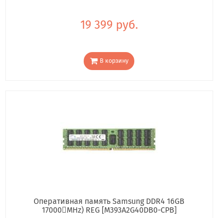
19 399 руб.
В корзину
Оперативная память Samsung DDR4 16GB
17000񢋕MHz) REG [M393A2G40DB0-CPB]