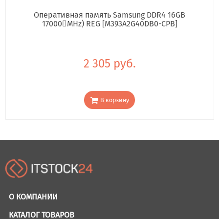
Оперативная память Samsung DDR4 16GB
17000񢋕MHz) REG [M393A2G40DB0-CPB]
2 305 руб.
В корзину
О КОМПАНИИ
КАТАЛОГ ТОВАРОВ