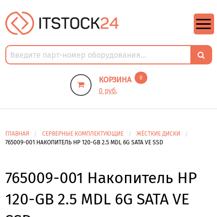
https://m9.by/elektronika/kompuytery/komplektuysie-dly-pk/
https://m9.by/elektronika/kompuytery/komplektuysie-dly-pk/
комплектующие для пк цены
Комплектующие для компьютера
0
КОРЗИНА
0 руб.
ГЛАВНАЯ
СЕРВЕРНЫЕ КОМПЛЕКТУЮЩИЕ
ЖЁСТКИЕ ДИСКИ
765009-001 НАКОПИТЕЛЬ HP 120-GB 2.5 MDL 6G SATA VE SSD
765009-001 Накопитель HP
120-GB 2.5 MDL 6G SATA VE