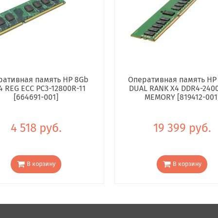
ративная память HP 8Gb
Оперативная память HP
4 REG ECC PC3-12800R-11
DUAL RANK X4 DDR4-240
[664691-001]
MEMORY [819412-001
4 518 руб.
19 399 руб.
В корзину
В корзину