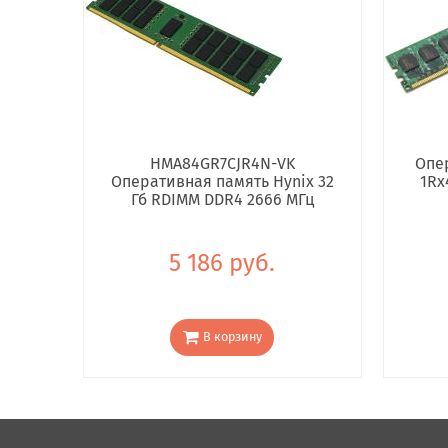
HMA84GR7CJR4N-VK
Опе
Оперативная память Hynix 32
1Rx
Гб RDIMM DDR4 2666 МГц
5 186 руб.
В корзину