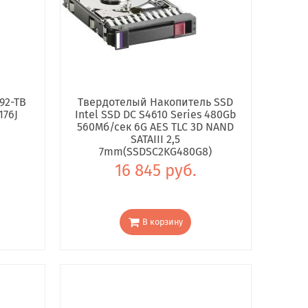
92-TB
Твердотелый Накопитель SSD
176J
Intel SSD DC S4610 Series 480Gb
560Мб/сек 6G AES TLC 3D NAND
SATAIII 2,5
7mm(SSDSC2KG480G8)
16 845 руб.
В корзину