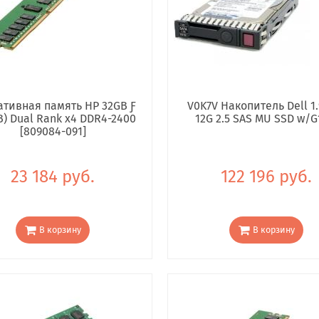
тивная память HP 32GB Ƒ
V0K7V Накопитель Dell 1.
B) Dual Rank x4 DDR4-2400
12G 2.5 SAS MU SSD w/G
[809084-091]
23 184 руб.
122 196 руб.
В корзину
В корзину