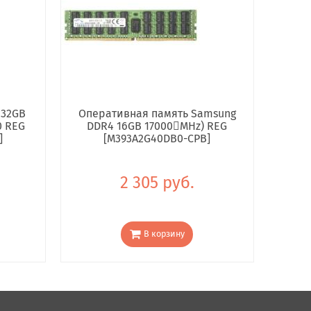
 32GB
Оперативная память Samsung
0 REG
DDR4 16GB 17000񢋕MHz) REG
]
[M393A2G40DB0-CPB]
2 305 руб.
В корзину