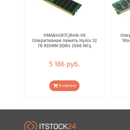
HMA84GR7CJR4N-VK
Опе
Оперативная память Hynix 32
1Rx
Гб RDIMM DDR4 2666 МГц
5 186 руб.
В корзину