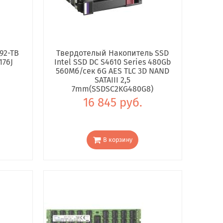
92-TB
Твердотелый Накопитель SSD
176J
Intel SSD DC S4610 Series 480Gb
560Мб/сек 6G AES TLC 3D NAND
SATAIII 2,5
7mm(SSDSC2KG480G8)
16 845 руб.
В корзину