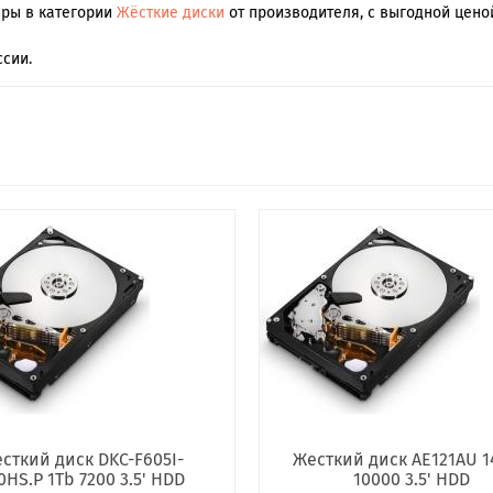
ары в категории
Жёсткие диски
от производителя, с выгодной цено
сии.
сткий диск DKC-F605I-
Жесткий диск AE121AU 
0HS.P 1Tb 7200 3.5' HDD
10000 3.5' HDD