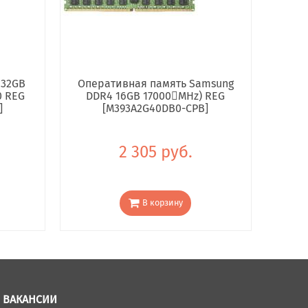
 32GB
Оперативная память Samsung
0 REG
DDR4 16GB 17000񢋕MHz) REG
]
[M393A2G40DB0-CPB]
2 305 руб.
В корзину
ВАКАНСИИ