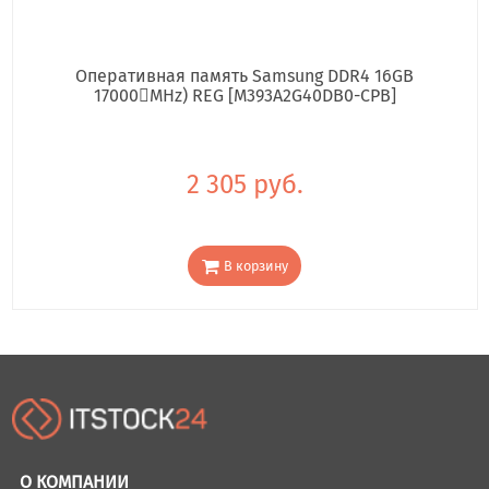
Оперативная память Samsung DDR4 16GB
17000񢋕MHz) REG [M393A2G40DB0-CPB]
2 305 руб.
В корзину
О КОМПАНИИ