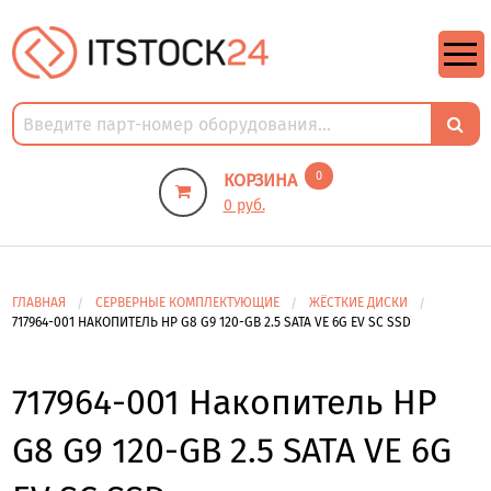
https://m9.by/elektronika/kompuytery/komplektuysie-dly-pk/
https://m9.by/elektronika/kompuytery/komplektuysie-dly-pk/
комплектующие для пк цены
Комплектующие для компьютера
0
КОРЗИНА
0 руб.
ГЛАВНАЯ
СЕРВЕРНЫЕ КОМПЛЕКТУЮЩИЕ
ЖЁСТКИЕ ДИСКИ
717964-001 НАКОПИТЕЛЬ HP G8 G9 120-GB 2.5 SATA VE 6G EV SC SSD
717964-001 Накопитель HP
G8 G9 120-GB 2.5 SATA VE 6G