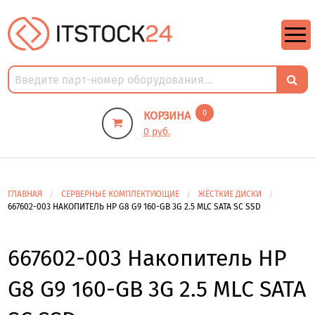
https://m9.by/elektronika/kompuytery/komplektuysie-dly-pk/
https://m9.by/elektronika/kompuytery/komplektuysie-dly-pk/
комплектующие для пк цены
Комплектующие для компьютера
0
КОРЗИНА
0 руб.
ГЛАВНАЯ
СЕРВЕРНЫЕ КОМПЛЕКТУЮЩИЕ
ЖЁСТКИЕ ДИСКИ
667602-003 НАКОПИТЕЛЬ HP G8 G9 160-GB 3G 2.5 MLC SATA SC SSD
667602-003 Накопитель HP
G8 G9 160-GB 3G 2.5 MLC SATA