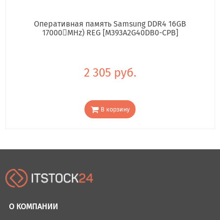
Оперативная память Samsung DDR4 16GB
17000񢋕MHz) REG [M393A2G40DB0-CPB]
2 305 руб.
В корзину
О КОМПАНИИ