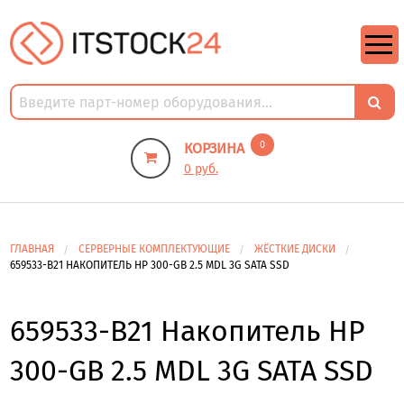
https://m9.by/elektronika/kompuytery/komplektuysie-dly-pk/
https://m9.by/elektronika/kompuytery/komplektuysie-dly-pk/
комплектующие для пк цены
Комплектующие для компьютера
0
КОРЗИНА
0 руб.
ГЛАВНАЯ
СЕРВЕРНЫЕ КОМПЛЕКТУЮЩИЕ
ЖЁСТКИЕ ДИСКИ
659533-B21 НАКОПИТЕЛЬ HP 300-GB 2.5 MDL 3G SATA SSD
659533-B21 Накопитель HP
300-GB 2.5 MDL 3G SATA SSD