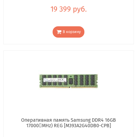
19 399 руб.
В корзину
Оперативная память Samsung DDR4 16GB
17000񢋕MHz) REG [M393A2G40DB0-CPB]