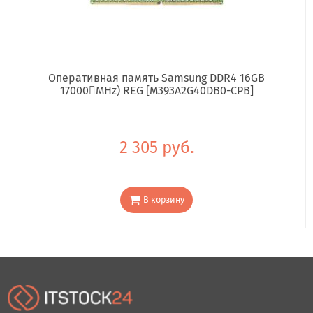
Оперативная память Samsung DDR4 16GB
17000񢋕MHz) REG [M393A2G40DB0-CPB]
2 305 руб.
В корзину