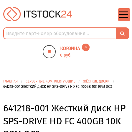
https://m9.by/elektronika/kompuytery/komplektuysie-dly-pk/
https://m9.by/elektronika/kompuytery/komplektuysie-dly-pk/
комплектующие для пк цены
Комплектующие для компьютера
0
КОРЗИНА
0 руб.
ГЛАВНАЯ
СЕРВЕРНЫЕ КОМПЛЕКТУЮЩИЕ
ЖЁСТКИЕ ДИСКИ
641218-001 ЖЕСТКИЙ ДИСК HP SPS-DRIVE HD FC 400GB 10K RPM DC3
641218-001 Жесткий диск HP
SPS-DRIVE HD FC 400GB 10K