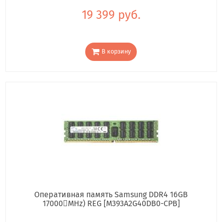
19 399 руб.
В корзину
Оперативная память Samsung DDR4 16GB
17000񢋕MHz) REG [M393A2G40DB0-CPB]