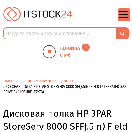
https://m9.by/elektronika/kompuytery/komplektuysie-dly-pk/
https://m9.by/elektronika/kompuytery/komplektuysie-dly-pk/
комплектующие для пк цены
Комплектующие для компьютера
0
КОРЗИНА
0 руб.
ГЛАВНАЯ
СИСТЕМЫ ХРАНЕНИЯ ДАННЫХ
ДИСКОВАЯ ПОЛКА HP 3PAR STORESERV 8000 SFFƑ.5IN) FIELD INTEGRATED SAS
DRIVE ENCLOSURE [E7Y71A]
Дисковая полка HP 3PAR
StoreServ 8000 SFFƒ.5in) Field