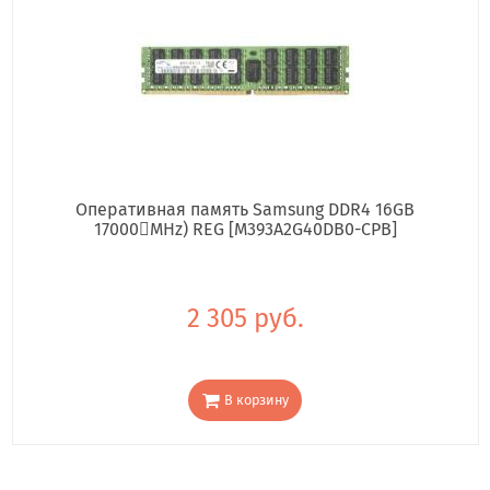
Оперативная память Samsung DDR4 16GB
17000񢋕MHz) REG [M393A2G40DB0-CPB]
2 305 руб.
В корзину