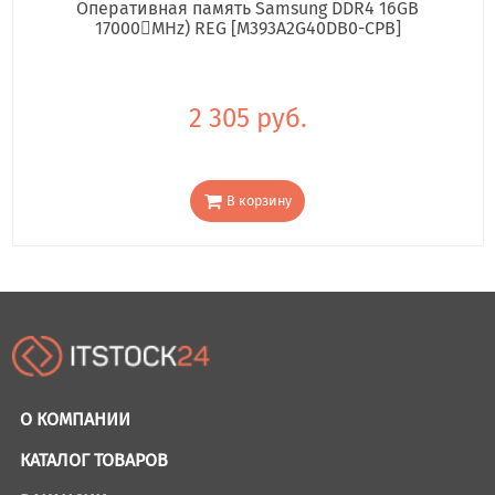
Оперативная память Samsung DDR4 16GB
17000񢋕MHz) REG [M393A2G40DB0-CPB]
2 305 руб.
В корзину
О КОМПАНИИ
КАТАЛОГ ТОВАРОВ