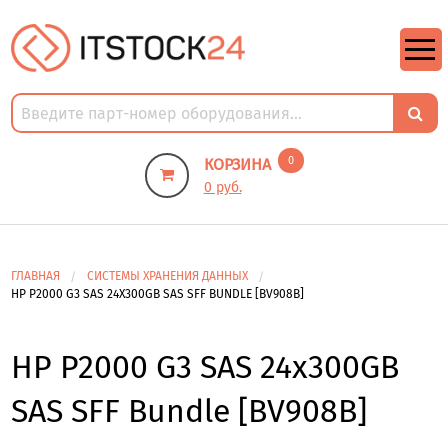
https://m9.by/elektronika/kompuytery/komplektuysie-dly-pk/
https://m9.by/elektronika/kompuytery/komplektuysie-dly-pk/
комплектующие для пк цены
Комплектующие для компьютера
0
КОРЗИНА
0 руб.
ГЛАВНАЯ
СИСТЕМЫ ХРАНЕНИЯ ДАННЫХ
HP P2000 G3 SAS 24X300GB SAS SFF BUNDLE [BV908B]
HP P2000 G3 SAS 24x300GB
SAS SFF Bundle [BV908B]