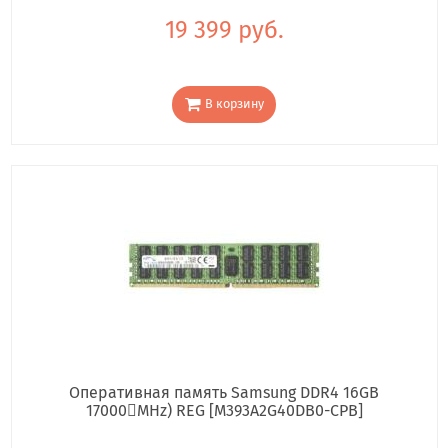
19 399 руб.
В корзину
Оперативная память Samsung DDR4 16GB
17000񢋕MHz) REG [M393A2G40DB0-CPB]