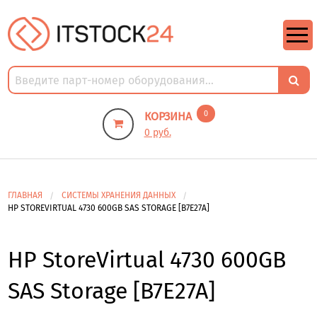
https://m9.by/elektronika/kompuytery/komplektuysie-dly-pk/
https://m9.by/elektronika/kompuytery/komplektuysie-dly-pk/
комплектующие для пк цены
Комплектующие для компьютера
0
КОРЗИНА
0 руб.
ГЛАВНАЯ
СИСТЕМЫ ХРАНЕНИЯ ДАННЫХ
HP STOREVIRTUAL 4730 600GB SAS STORAGE [B7E27A]
HP StoreVirtual 4730 600GB
SAS Storage [B7E27A]