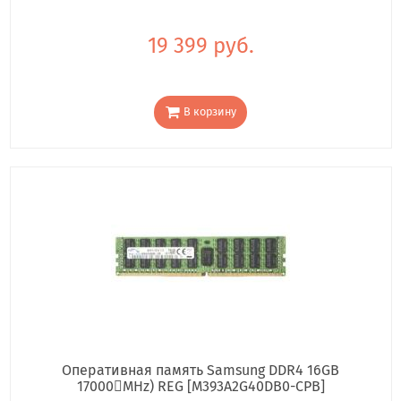
19 399 руб.
В корзину
Оперативная память Samsung DDR4 16GB
17000񢋕MHz) REG [M393A2G40DB0-CPB]