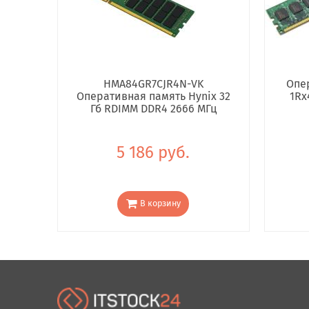
HMA84GR7CJR4N-VK
Опе
Оперативная память Hynix 32
1Rx
Гб RDIMM DDR4 2666 МГц
5 186 руб.
В корзину