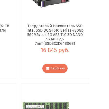
92-TB
Твердотелый Накопитель SSD
176J
Intel SSD DC S4610 Series 480Gb
560Мб/сек 6G AES TLC 3D NAND
SATAIII 2,5
7mm(SSDSC2KG480G8)
16 845 руб.
В корзину