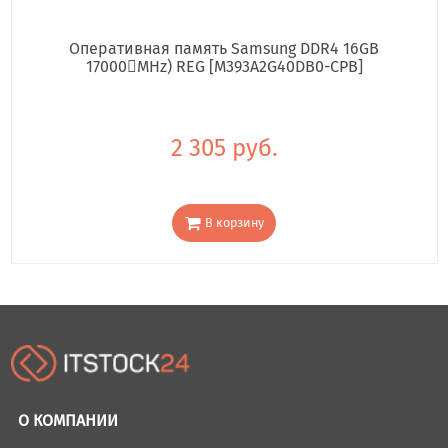
Оперативная память Samsung DDR4 16GB
17000񢋕MHz) REG [M393A2G40DB0-CPB]
2 305 руб.
В корзину
О КОМПАНИИ