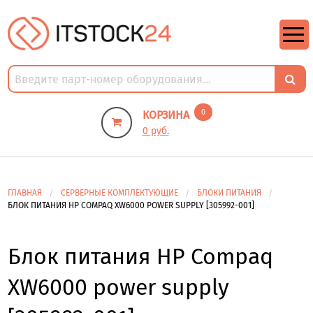
https://m9.by/elektronika/kompuytery/komplektuysie-dly-pk/
https://m9.by/elektronika/kompuytery/komplektuysie-dly-pk/
комплектующие для пк цены
Комплектующие для компьютера
0
КОРЗИНА
0 руб.
ГЛАВНАЯ
СЕРВЕРНЫЕ КОМПЛЕКТУЮЩИЕ
БЛОКИ ПИТАНИЯ
БЛОК ПИТАНИЯ HP COMPAQ XW6000 POWER SUPPLY [305992-001]
Блок питания HP Compaq
XW6000 power supply