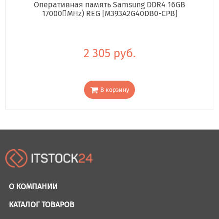
Оперативная память Samsung DDR4 16GB
17000񢋕MHz) REG [M393A2G40DB0-CPB]
2 305 руб.
В корзину
О КОМПАНИИ
КАТАЛОГ ТОВАРОВ