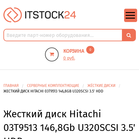
https://m9.by/elektronika/kompuytery/komplektuysie-dly-pk/
https://m9.by/elektronika/kompuytery/komplektuysie-dly-pk/
комплектующие для пк цены
Комплектующие для компьютера
0
КОРЗИНА
0 руб.
ГЛАВНАЯ
СЕРВЕРНЫЕ КОМПЛЕКТУЮЩИЕ
ЖЁСТКИЕ ДИСКИ
ЖЕСТКИЙ ДИСК HITACHI 03T9513 146,8GB U320SCSI 3.5' HDD
Жесткий диск Hitachi
03T9513 146,8Gb U320SCSI 3.5'