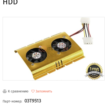
HDD
К сравнению
Запомнить
03T9513
Парт-номер: