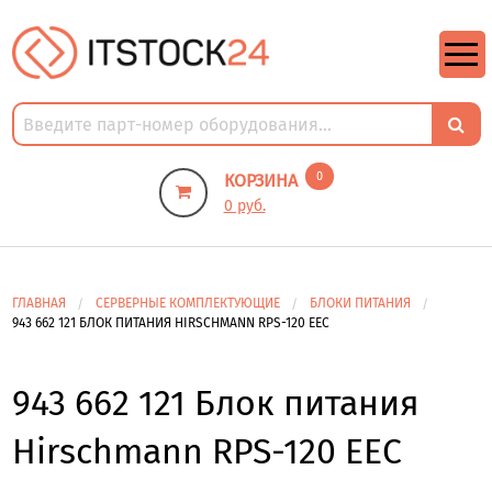
https://m9.by/elektronika/kompuytery/komplektuysie-dly-pk/
https://m9.by/elektronika/kompuytery/komplektuysie-dly-pk/
комплектующие для пк цены
Комплектующие для компьютера
0
КОРЗИНА
0 руб.
ГЛАВНАЯ
СЕРВЕРНЫЕ КОМПЛЕКТУЮЩИЕ
БЛОКИ ПИТАНИЯ
943 662 121 БЛОК ПИТАНИЯ HIRSCHMANN RPS-120 EEC
943 662 121 Блок питания
Hirschmann RPS-120 EEC