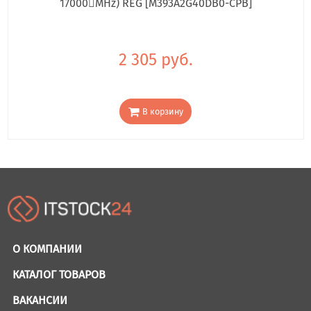
17000񢋕MHz) REG [M393A2G40DB0-CPB]
2 305 руб.
В корзину
О КОМПАНИИ
КАТАЛОГ ТОВАРОВ
ВАКАНСИИ