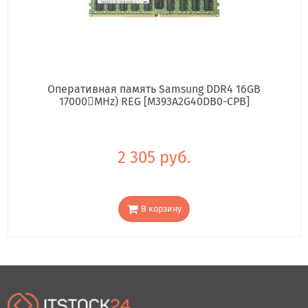
Оперативная память Samsung DDR4 16GB
17000񢋕MHz) REG [M393A2G40DB0-CPB]
2 305 руб.
В корзину