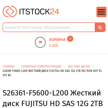
https://m9.by/elektronika/kompuytery/komplektuysie-dly-pk/
https://m9.by/elektronika/kompuytery/komplektuysie-dly-pk/
комплектующие для пк цены
Комплектующие для компьютера
0
КОРЗИНА
0 руб.
ГЛАВНАЯ
СЕРВЕРНЫЕ КОМПЛЕКТУЮЩИЕ
ЖЁСТКИЕ ДИСКИ
S26361-F5600-L200 ЖЕСТКИЙ ДИСК FUJITSU HD SAS 12G 2TB 7K2 512N HOT PL
SFF BC
S26361-F5600-L200 Жесткий
диск FUJITSU HD SAS 12G 2TB