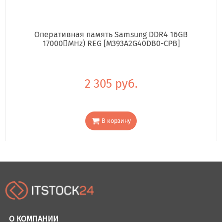
Оперативная память Samsung DDR4 16GB
17000񢋕MHz) REG [M393A2G40DB0-CPB]
2 305 руб.
В корзину
О КОМПАНИИ