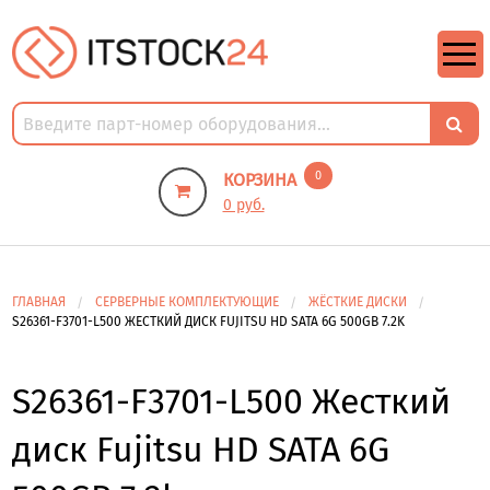
https://m9.by/elektronika/kompuytery/komplektuysie-dly-pk/
https://m9.by/elektronika/kompuytery/komplektuysie-dly-pk/
комплектующие для пк цены
Комплектующие для компьютера
0
КОРЗИНА
0 руб.
ГЛАВНАЯ
СЕРВЕРНЫЕ КОМПЛЕКТУЮЩИЕ
ЖЁСТКИЕ ДИСКИ
S26361-F3701-L500 ЖЕСТКИЙ ДИСК FUJITSU HD SATA 6G 500GB 7.2K
S26361-F3701-L500 Жесткий
диск Fujitsu HD SATA 6G