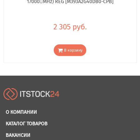
17000񢋕MHz) REG [M393A2G40DB0-CPB]
2 305 руб.
В корзину
О КОМПАНИИ
КАТАЛОГ ТОВАРОВ
ВАКАНСИИ