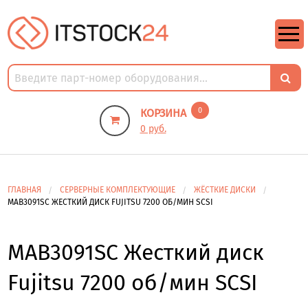
https://m9.by/elektronika/kompuytery/komplektuysie-dly-pk/
https://m9.by/elektronika/kompuytery/komplektuysie-dly-pk/
комплектующие для пк цены
Комплектующие для компьютера
0
КОРЗИНА
0 руб.
ГЛАВНАЯ
СЕРВЕРНЫЕ КОМПЛЕКТУЮЩИЕ
ЖЁСТКИЕ ДИСКИ
MAB3091SC ЖЕСТКИЙ ДИСК FUJITSU 7200 ОБ/МИН SCSI
MAB3091SC Жесткий диск
Fujitsu 7200 об/мин SCSI