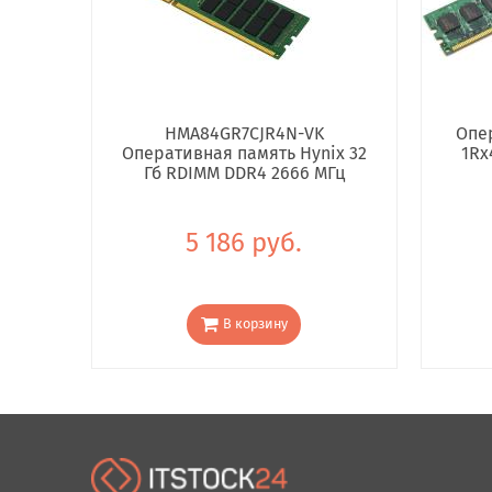
HMA84GR7CJR4N-VK
Опе
Оперативная память Hynix 32
1Rx
Гб RDIMM DDR4 2666 МГц
5 186 руб.
В корзину