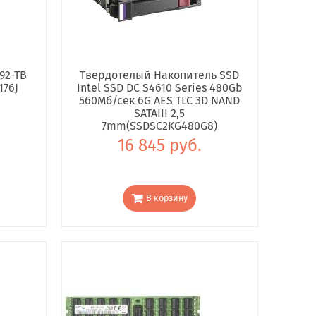
92-TB
Твердотелый Накопитель SSD
176J
Intel SSD DC S4610 Series 480Gb
560Мб/сек 6G AES TLC 3D NAND
SATAIII 2,5
7mm(SSDSC2KG480G8)
16 845 руб.
В корзину