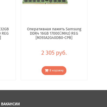
 32GB
Оперативная память Samsung
0 REG
DDR4 16GB 17000񢋕MHz) REG
]
[M393A2G40DB0-CPB]
2 305 руб.
В корзину
ВАКАНСИИ