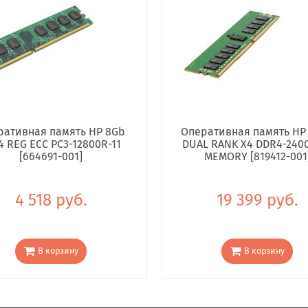
ративная память HP 8Gb
Оперативная память HP
4 REG ECC PC3-12800R-11
DUAL RANK X4 DDR4-240
[664691-001]
MEMORY [819412-001
4 518 руб.
19 399 руб.
В корзину
В корзину