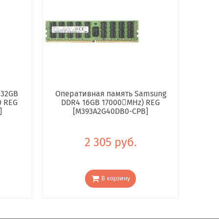
 32GB
Оперативная память Samsung
0 REG
DDR4 16GB 17000񢋕MHz) REG
]
[M393A2G40DB0-CPB]
2 305 руб.
В корзину