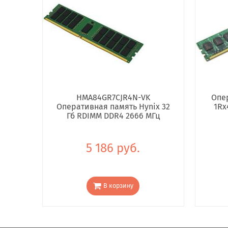
HMA84GR7CJR4N-VK
Опе
Оперативная память Hynix 32
1Rx
Гб RDIMM DDR4 2666 МГц
5 186 руб.
В корзину