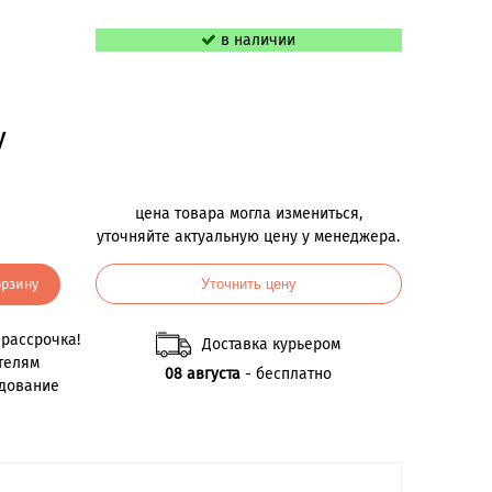
в наличии
у
цена товара могла измениться,
уточняйте актуальную цену у менеджера.
орзину
Уточнить цену
рассрочка!
Доставка курьером
телям
08 августа
- бесплатно
удование