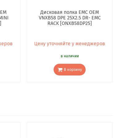
OEM
Дисковая полка EMC OEM
MINI
VNXB58 DPE 25X2.5 DR- EMC
]
RACK [ONXB58DP25]
жеров
Цену уточняйте у менеджеров
в наличии
В корзину