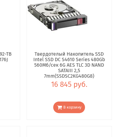
92-TB
Твердотелый Накопитель SSD
176J
Intel SSD DC S4610 Series 480Gb
560Мб/сек 6G AES TLC 3D NAND
SATAIII 2,5
7mm(SSDSC2KG480G8)
16 845 руб.
В корзину