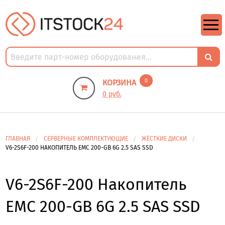
https://m9.by/elektronika/kompuytery/komplektuysie-dly-pk/
https://m9.by/elektronika/kompuytery/komplektuysie-dly-pk/
комплектующие для пк цены
Комплектующие для компьютера
0
КОРЗИНА
0 руб.
ГЛАВНАЯ
СЕРВЕРНЫЕ КОМПЛЕКТУЮЩИЕ
ЖЁСТКИЕ ДИСКИ
V6-2S6F-200 НАКОПИТЕЛЬ EMC 200-GB 6G 2.5 SAS SSD
V6-2S6F-200 Накопитель
EMC 200-GB 6G 2.5 SAS SSD