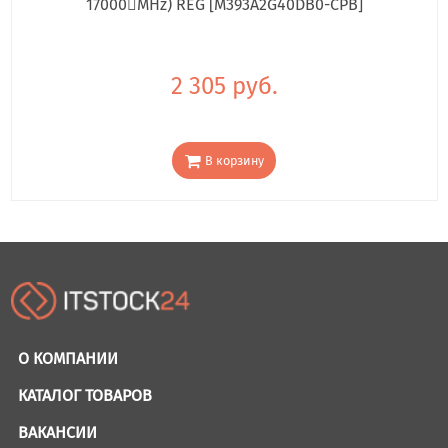
17000񢋕MHz) REG [M393A2G40DB0-CPB]
2 305 руб.
В корзину
О КОМПАНИИ
КАТАЛОГ ТОВАРОВ
ВАКАНСИИ