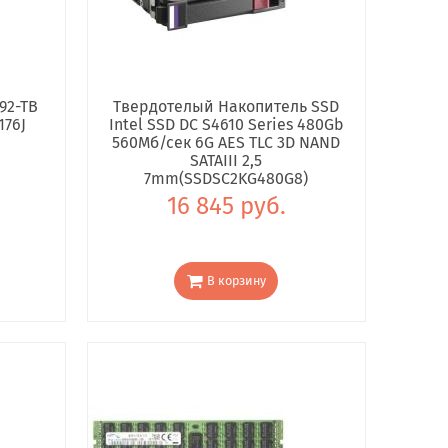
92-TB
Твердотелый Накопитель SSD
176J
Intel SSD DC S4610 Series 480Gb
560Мб/сек 6G AES TLC 3D NAND
SATAIII 2,5
7mm(SSDSC2KG480G8)
16 845 руб.
В корзину