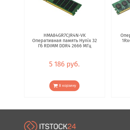
HMA84GR7CJR4N-VK
Опе
Оперативная память Hynix 32
1Rx
Гб RDIMM DDR4 2666 МГц
5 186 руб.
В корзину