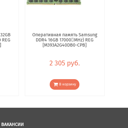
 32GB
Оперативная память Samsung
0 REG
DDR4 16GB 17000񢋕MHz) REG
]
[M393A2G40DB0-CPB]
2 305 руб.
В корзину
ВАКАНСИИ