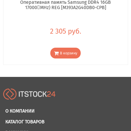
Оперативная память Samsung DDR4 16GB
17000񢋕MHz) REG [M393A2G40DB0-CPB]
2 305 руб.
В корзину
О КОМПАНИИ
КАТАЛОГ ТОВАРОВ