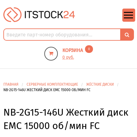
https://m9.by/elektronika/kompuytery/komplektuysie-dly-pk/
https://m9.by/elektronika/kompuytery/komplektuysie-dly-pk/
комплектующие для пк цены
Комплектующие для компьютера
0
КОРЗИНА
0 руб.
ГЛАВНАЯ
СЕРВЕРНЫЕ КОМПЛЕКТУЮЩИЕ
ЖЁСТКИЕ ДИСКИ
NB-2G15-146U ЖЕСТКИЙ ДИСК EMC 15000 ОБ/МИН FC
NB-2G15-146U Жесткий диск
EMC 15000 об/мин FC