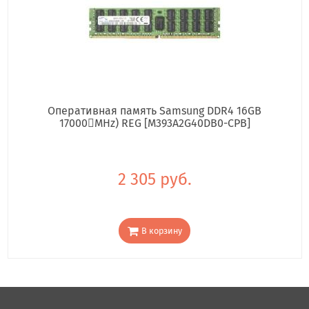
Оперативная память Samsung DDR4 16GB
17000񢋕MHz) REG [M393A2G40DB0-CPB]
2 305 руб.
В корзину