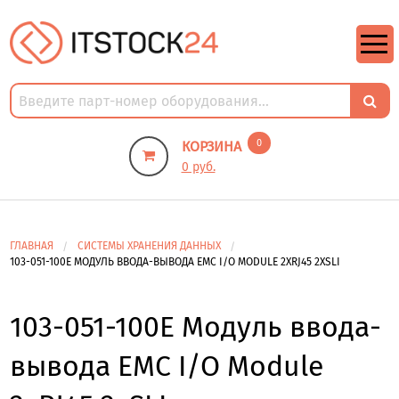
https://m9.by/elektronika/kompuytery/komplektuysie-dly-pk/
https://m9.by/elektronika/kompuytery/komplektuysie-dly-pk/
комплектующие для пк цены
Комплектующие для компьютера
0
КОРЗИНА
0 руб.
ГЛАВНАЯ
СИСТЕМЫ ХРАНЕНИЯ ДАННЫХ
103-051-100E МОДУЛЬ ВВОДА-ВЫВОДА EMC I/O MODULE 2XRJ45 2XSLI
103-051-100E Модуль ввода-
вывода EMC I/O Module