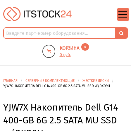
https://m9.by/elektronika/kompuytery/komplektuysie-dly-pk/
https://m9.by/elektronika/kompuytery/komplektuysie-dly-pk/
комплектующие для пк цены
Комплектующие для компьютера
0
КОРЗИНА
0 руб.
ГЛАВНАЯ
СЕРВЕРНЫЕ КОМПЛЕКТУЮЩИЕ
ЖЁСТКИЕ ДИСКИ
YJW7X НАКОПИТЕЛЬ DELL G14 400-GB 6G 2.5 SATA MU SSD W/DXD9H
YJW7X Накопитель Dell G14
400-GB 6G 2.5 SATA MU SSD