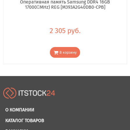
Оперативная память Samsung DDR4 16GB
17000񢋕MHz) REG [M393A2G40DB0-CPB]
2 305 руб.
В корзину
О КОМПАНИИ
КАТАЛОГ ТОВАРОВ