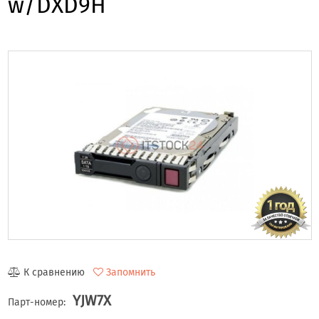
w/DXD9H
К сравнению
Запомнить
YJW7X
Парт-номер: