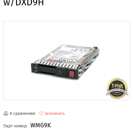
w/DXD9H
К сравнению
Запомнить
WMG9K
Парт-номер: