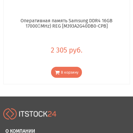
Оперативная память Samsung DDR4 16GB
17000񢋕MHz) REG [M393A2G40DB0-CPB]
2 305 руб.
В корзину
О КОМПАНИИ