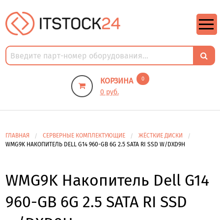
https://m9.by/elektronika/kompuytery/komplektuysie-dly-pk/
https://m9.by/elektronika/kompuytery/komplektuysie-dly-pk/
комплектующие для пк цены
Комплектующие для компьютера
0
КОРЗИНА
0 руб.
ГЛАВНАЯ
СЕРВЕРНЫЕ КОМПЛЕКТУЮЩИЕ
ЖЁСТКИЕ ДИСКИ
WMG9K НАКОПИТЕЛЬ DELL G14 960-GB 6G 2.5 SATA RI SSD W/DXD9H
WMG9K Накопитель Dell G14
960-GB 6G 2.5 SATA RI SSD