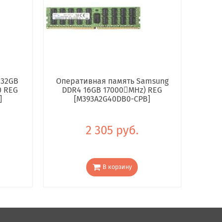
 32GB
Оперативная память Samsung
0 REG
DDR4 16GB 17000񢋕MHz) REG
]
[M393A2G40DB0-CPB]
2 305 руб.
В корзину