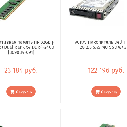
тивная память HP 32GB Ƒ
V0K7V Накопитель Dell 1.
B) Dual Rank x4 DDR4-2400
12G 2.5 SAS MU SSD w/G
[809084-091]
23 184 руб.
122 196 руб.
В корзину
В корзину