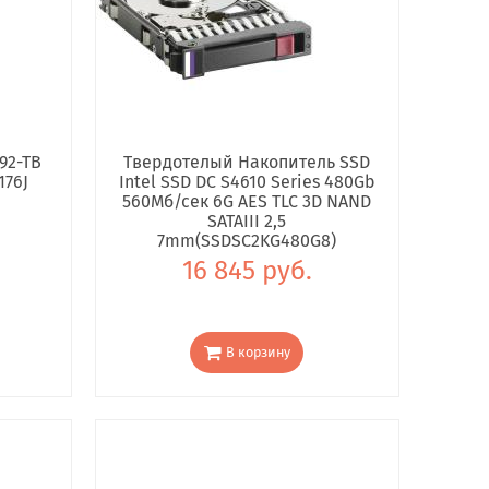
92-TB
Твердотелый Накопитель SSD
176J
Intel SSD DC S4610 Series 480Gb
560Мб/сек 6G AES TLC 3D NAND
SATAIII 2,5
7mm(SSDSC2KG480G8)
16 845 руб.
В корзину