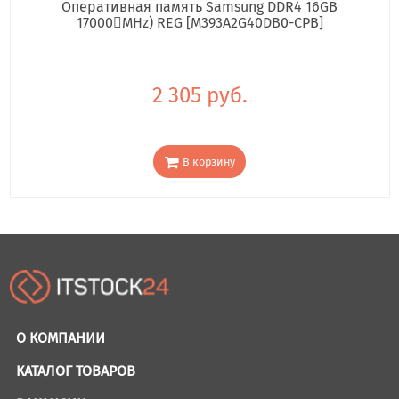
Оперативная память Samsung DDR4 16GB
17000񢋕MHz) REG [M393A2G40DB0-CPB]
2 305 руб.
В корзину
О КОМПАНИИ
КАТАЛОГ ТОВАРОВ