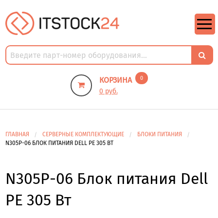
https://m9.by/elektronika/kompuytery/komplektuysie-dly-pk/
https://m9.by/elektronika/kompuytery/komplektuysie-dly-pk/
комплектующие для пк цены
Комплектующие для компьютера
0
КОРЗИНА
0 руб.
ГЛАВНАЯ
СЕРВЕРНЫЕ КОМПЛЕКТУЮЩИЕ
БЛОКИ ПИТАНИЯ
N305P-06 БЛОК ПИТАНИЯ DELL PE 305 ВТ
N305P-06 Блок питания Dell
PE 305 Вт