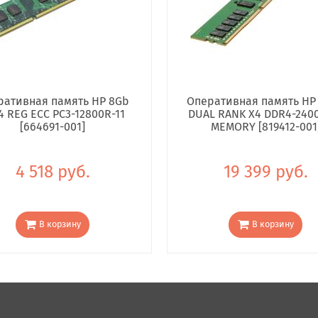
ративная память HP 8Gb
Оперативная память HP
4 REG ECC PC3-12800R-11
DUAL RANK X4 DDR4-240
[664691-001]
MEMORY [819412-001
4 518 руб.
19 399 руб.
В корзину
В корзину