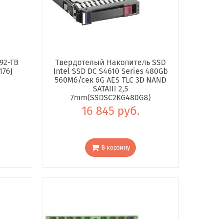
92-TB
Твердотелый Накопитель SSD
176J
Intel SSD DC S4610 Series 480Gb
560Мб/сек 6G AES TLC 3D NAND
SATAIII 2,5
7mm(SSDSC2KG480G8)
16 845 руб.
В корзину