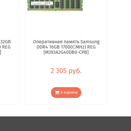
 32GB
Оперативная память Samsung
0 REG
DDR4 16GB 17000񢋕MHz) REG
]
[M393A2G40DB0-CPB]
2 305 руб.
В корзину