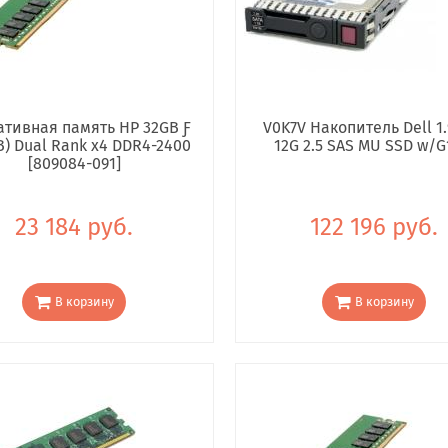
тивная память HP 32GB Ƒ
V0K7V Накопитель Dell 1.
B) Dual Rank x4 DDR4-2400
12G 2.5 SAS MU SSD w/G
[809084-091]
23 184 руб.
122 196 руб.
В корзину
В корзину