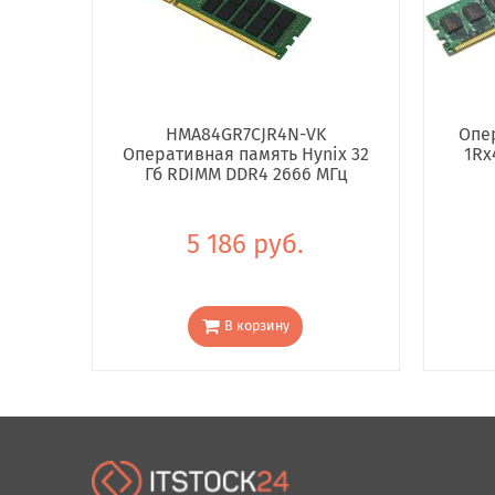
HMA84GR7CJR4N-VK
Опе
Оперативная память Hynix 32
1Rx
Гб RDIMM DDR4 2666 МГц
5 186 руб.
В корзину