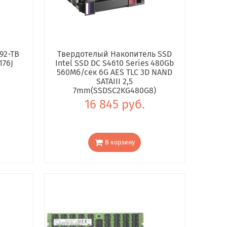
92-TB
Твердотелый Накопитель SSD
176J
Intel SSD DC S4610 Series 480Gb
560Мб/сек 6G AES TLC 3D NAND
SATAIII 2,5
7mm(SSDSC2KG480G8)
16 845 руб.
В корзину