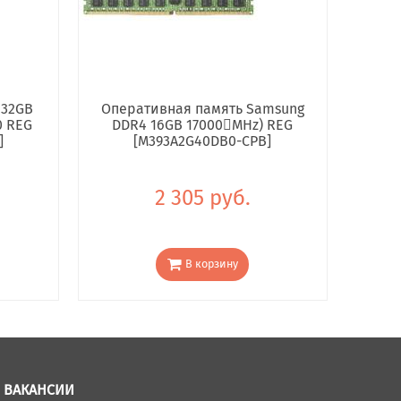
 32GB
Оперативная память Samsung
0 REG
DDR4 16GB 17000񢋕MHz) REG
]
[M393A2G40DB0-CPB]
2 305 руб.
В корзину
ВАКАНСИИ