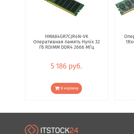
HMA84GR7CJR4N-VK
Опе
Оперативная память Hynix 32
1Rx
Гб RDIMM DDR4 2666 МГц
5 186 руб.
В корзину