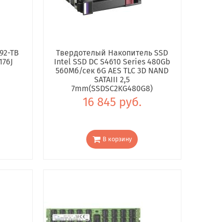
92-TB
Твердотелый Накопитель SSD
176J
Intel SSD DC S4610 Series 480Gb
560Мб/сек 6G AES TLC 3D NAND
SATAIII 2,5
7mm(SSDSC2KG480G8)
16 845 руб.
В корзину