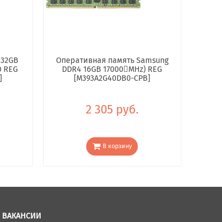
 32GB
Оперативная память Samsung
0 REG
DDR4 16GB 17000񢋕MHz) REG
]
[M393A2G40DB0-CPB]
2 305 руб.
В корзину
ВАКАНСИИ