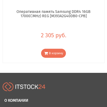
Оперативная память Samsung DDR4 16GB
17000񢋕MHz) REG [M393A2G40DB0-CPB]
2 305 руб.
В корзину
О КОМПАНИИ