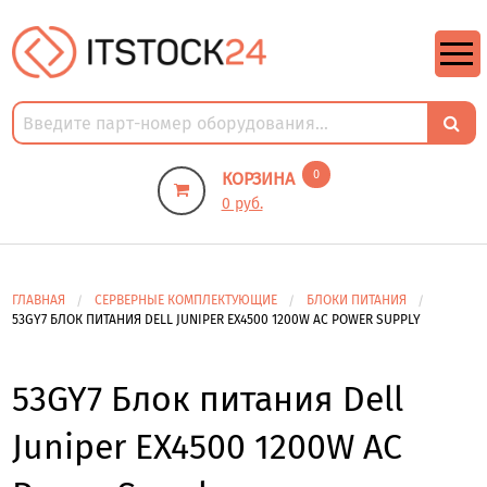
https://m9.by/elektronika/kompuytery/komplektuysie-dly-pk/
https://m9.by/elektronika/kompuytery/komplektuysie-dly-pk/
комплектующие для пк цены
Комплектующие для компьютера
0
КОРЗИНА
0 руб.
ГЛАВНАЯ
СЕРВЕРНЫЕ КОМПЛЕКТУЮЩИЕ
БЛОКИ ПИТАНИЯ
53GY7 БЛОК ПИТАНИЯ DELL JUNIPER EX4500 1200W AC POWER SUPPLY
53GY7 Блок питания Dell
Juniper EX4500 1200W AC