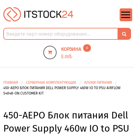
https://m9.by/elektronika/kompuytery/komplektuysie-dly-pk/
https://m9.by/elektronika/kompuytery/komplektuysie-dly-pk/
комплектующие для пк цены
Комплектующие для компьютера
0
КОРЗИНА
0 руб.
ГЛАВНАЯ
СЕРВЕРНЫЕ КОМПЛЕКТУЮЩИЕ
БЛОКИ ПИТАНИЯ
450-AEPO БЛОК ПИТАНИЯ DELL POWER SUPPLY 460W IO TO PSU AIRFLOW
S4048-ON CUSTOMER KIT
450-AEPO Блок питания Dell
Power Supply 460w IO to PSU