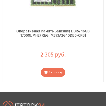
Оперативная память Samsung DDR4 16GB
17000񢋕MHz) REG [M393A2G40DB0-CPB]
2 305 руб.
В корзину